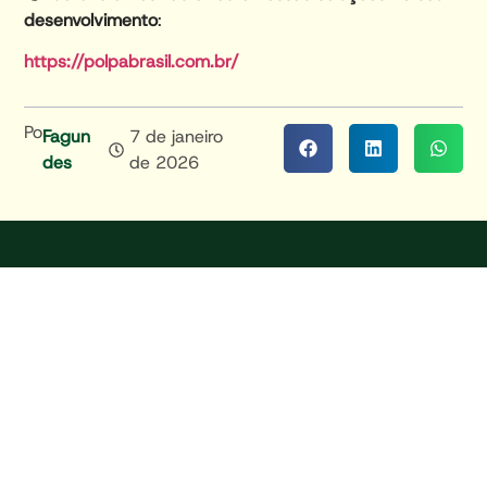
desenvolvimento
:
https://polpabrasil.com.br/
Por
Fagun
7 de janeiro
Des
de 2026
Rod. Airton Sena da Silva, Km 1, São Miguel, Fraiburgo - SC,
Brasil CEP: 89584-010
ENTRAR EM CONTATO
LINKS
Nossa História