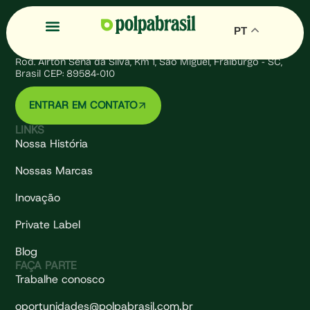
PT
Rod. Airton Sena da Silva, Km 1, São Miguel, Fraiburgo - SC,
Brasil CEP: 89584-010
ENTRAR EM CONTATO
LINKS
Nossa História
Nossas Marcas
Inovação
Private Label
Blog
FAÇA PARTE
Trabalhe conosco
oportunidades@polpabrasil.com.br