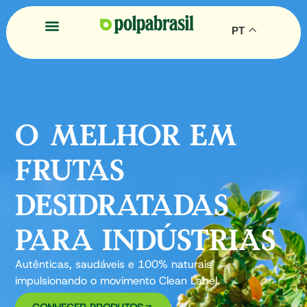
PT
O MELHOR EM
FRUTAS
DESIDRATADAS
PARA INDÚSTRIAS
Autênticas, saudáveis e 100% naturais
impulsionando o movimento Clean Label.