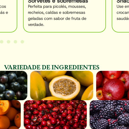
Sorvetes e sobremesas
Snac
ucos
Perfeita para picolés, mousses,
Use em
hás e
recheios, caldas e sobremesas
crocan
geladas com sabor de fruta de
saudáv
verdade.
VARIEDADE DE INGREDIENTES